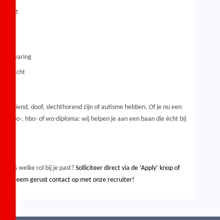
je past
werkervaring
 opdracht
lechtziend, doof, slechthorend zijn of autisme hebben. Of je nu een
en mbo-, hbo- of wo-diploma: wij helpen je aan een baan die écht bij
recies welke rol bij je past?
Solliciteer direct via de ‘Apply’ knop of
ten? Neem gerust contact op met onze recruiter!