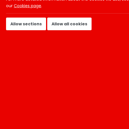
our
Cookies page
.
Vakgebied:
Accountancy & fi
Allow sections
Allow all cookies
Vaardigheden:
Accounting
Re
Gepubliceerd op:
18-12-2025
Nummer:
47820
Functieomschrijving
Locatie:
In overleg
Salaris:
Marktconform
Uren:
24-40 uur per week
Contract:
Contract voor bepaalde tijd
Over de functie
Ben jij nauwkeurig, analytisch en krijg je energie van cij
misschien iets voor jou! Via Ctalents ontdek je welke rol