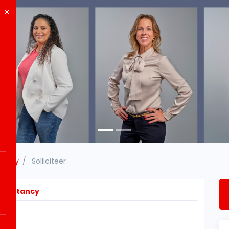
tancy
Solliciteer
countancy