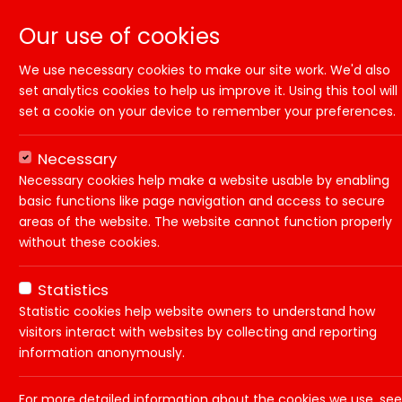
Our use of cookies
We use necessary cookies to make our site work. We'd also
set analytics cookies to help us improve it. Using this tool will
set a cookie on your device to remember your preferences.
Necessary
Necessary cookies help make a website usable by enabling
basic functions like page navigation and access to secure
areas of the website. The website cannot function properly
without these cookies.
Home
Vacatures
Werken in de Accoun
Statistics
Statistic cookies help website owners to understand how
visitors interact with websites by collecting and reporting
Functie:
Werken in de Ac
information anonymously.
Dienstverband:
Contract
For more detailed information about the cookies we use, see
Status:
Fulltime