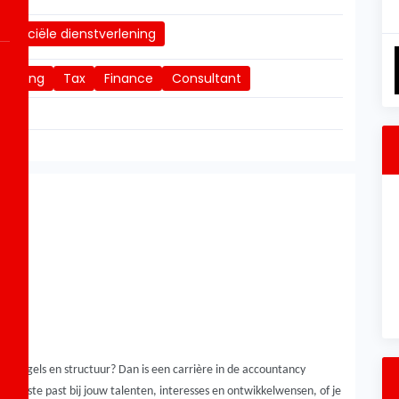
nanciële dienstverlening
porting
Tax
Finance
Consultant
fers, regels en structuur? Dan is een carrière in de accountancy
 het beste past bij jouw talenten, interesses en ontwikkelwensen, of je