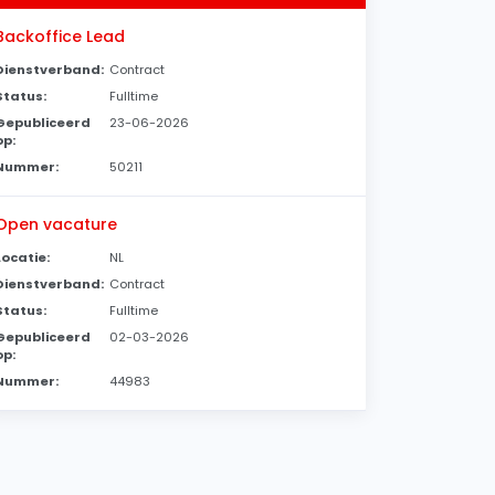
Backoffice Lead
Dienstverband:
Contract
Status:
Fulltime
Gepubliceerd
23-06-2026
op:
Nummer:
50211
Open vacature
Locatie:
NL
Dienstverband:
Contract
Status:
Fulltime
Gepubliceerd
02-03-2026
op:
Nummer:
44983