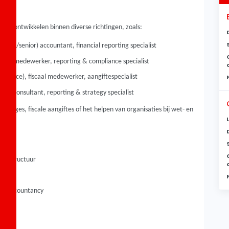
nt je ontwikkelen binnen diverse richtingen, zoals:
junior/senior) accountant, financial reporting specialist
nce medewerker, reporting & compliance specialist
pliance), fiscaal medewerker, aangiftespecialist
nance consultant, reporting & strategy specialist
portages, fiscale aangiftes of het helpen van organisaties bij wet- en
 en structuur
 in accountancy