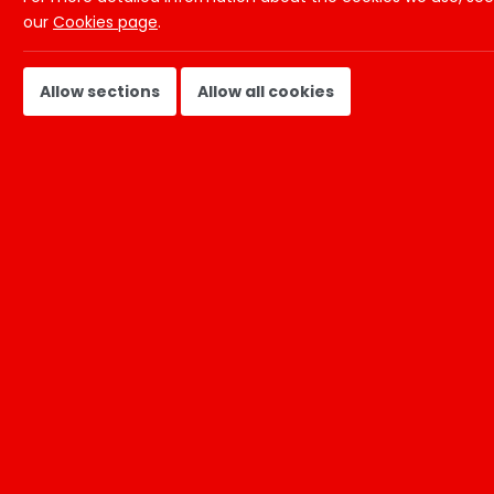
our
Cookies page
.
Vakgebied:
Univer
Allow sections
Allow all cookies
Locatie:
Utrech
Gepubliceerd op:
09-12-
Nummer:
40821
Functieomschrijving
Locatie:
Utrecht
Uren:
Vanaf 12 uur per week (werkdagen in overleg)
Ontdek jouw mogelijkheden bij de Universiteit Utrech
Wil jij werken bij de beste universiteit van Nederland, i
centraal staan? Dan is dit jouw kans! Voor de Universit
bijdragen aan een organisatie waar kennis, innovatie e
Met ruim 8.500 medewerkers biedt de Universiteit Utrecht