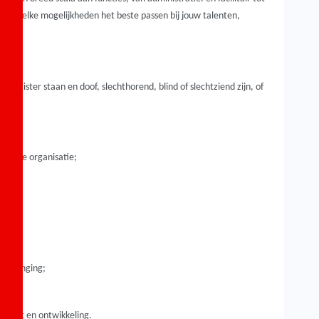
men welke mogelijkheden het beste passen bij jouw talenten,
register staan en doof, slechthorend, blind of slechtziend zijn, of
lusieve organisatie;
p verlenging;
talent en ontwikkeling.