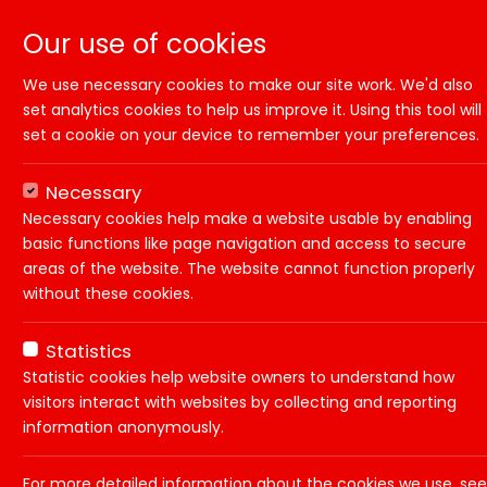
Our use of cookies
We use necessary cookies to make our site work. We'd also
set analytics cookies to help us improve it. Using this tool will
set a cookie on your device to remember your preferences.
Necessary
Necessary cookies help make a website usable by enabling
basic functions like page navigation and access to secure
areas of the website. The website cannot function properly
without these cookies.
Home
Vacatures
Werken bij Universitei
Statistics
Statistic cookies help website owners to understand how
visitors interact with websites by collecting and reporting
Functie:
Werken
information anonymously.
Dienstverband:
Contra
For more detailed information about the cookies we use, see
Status:
Partti