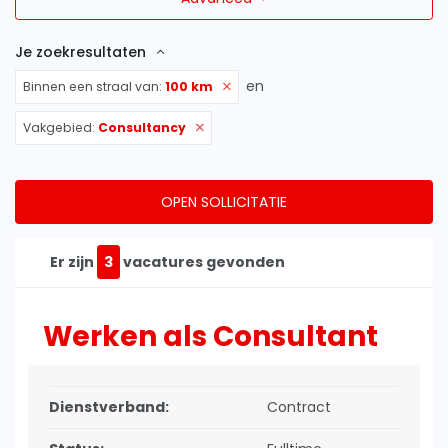
Je zoekresultaten
en
Binnen een straal van:
100 km
Vakgebied:
Consultancy
OPEN SOLLICITATIE
Er zijn
3
vacatures gevonden
Werken als Consultant
Dienstverband:
Contract