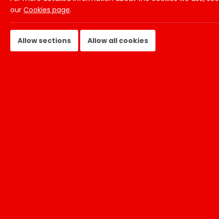
our
Cookies page
.
Allow sections
Allow all cookies
Er zijn
1
vacature gevonden
Open vacature
Locatie:
Landelijk
Salaris:
Marktconform, afhankelijk van kennis en erva
Uren:
Minimaal 24 uur per week
Over de functie
Bij Ctalents zijn wij altijd op zoek naar talenten die h
past? Of weet je niet precies welke rol aansluit bij jo
samen met diverse inclusieve opdrachtgevers in uiteen
gaan wij actief op zoek naar een passende opdracht wa
opdracht krijg je de ruimte om jouw expertise te ben