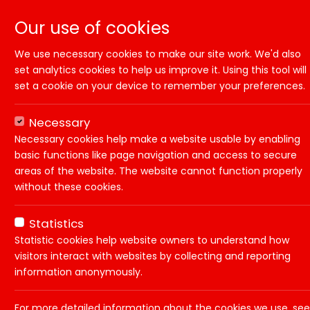
Our use of cookies
We use necessary cookies to make our site work. We'd also
set analytics cookies to help us improve it. Using this tool will
set a cookie on your device to remember your preferences.
Necessary
Necessary cookies help make a website usable by enabling
basic functions like page navigation and access to secure
areas of the website. The website cannot function properly
without these cookies.
Statistics
Statistic cookies help website owners to understand how
visitors interact with websites by collecting and reporting
Je zoekresultaten
information anonymously.
en
Binnen een straal van:
100 km
Vakgebie
For more detailed information about the cookies we use, see