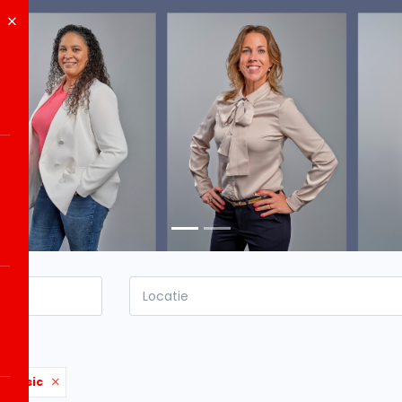
d:
Music