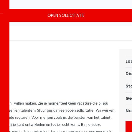
OPEN SOLLICITATIE
Lo
Di
ring
St
Ge
et verschil willen maken. Zie je momenteel geen vacature die bij jou
Nu
uw wensen en talenten? Stuur ons dan een open sollicitatie!
Wij werken
lopende sectoren. Voor mensen zoals jij, die barsten van het talent,
arin jij je kunt ontwikkelen en tot je recht komt.
Binnen deze
utten én verder te ontwikkelen. Samen zorgen we voor een werkplek