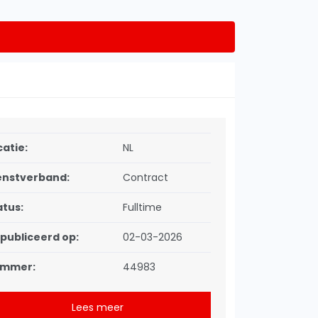
catie:
NL
enstverband:
Contract
atus:
Fulltime
publiceerd op:
02-03-2026
mmer:
44983
Lees meer